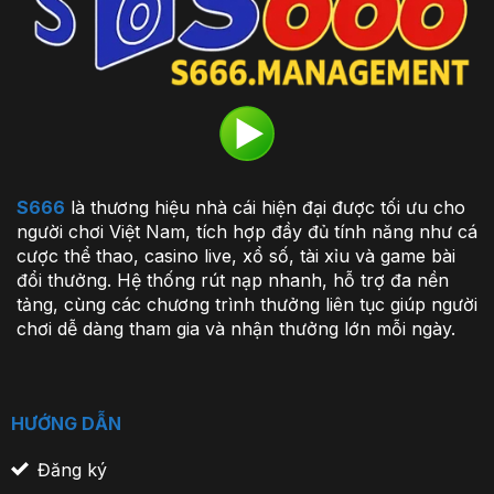
S666
là thương hiệu nhà cái hiện đại được tối ưu cho
người chơi Việt Nam, tích hợp đầy đủ tính năng như cá
cược thể thao, casino live, xổ số, tài xỉu và game bài
đổi thưởng. Hệ thống rút nạp nhanh, hỗ trợ đa nền
tảng, cùng các chương trình thưởng liên tục giúp người
chơi dễ dàng tham gia và nhận thưởng lớn mỗi ngày.
HƯỚNG DẪN
Đăng ký