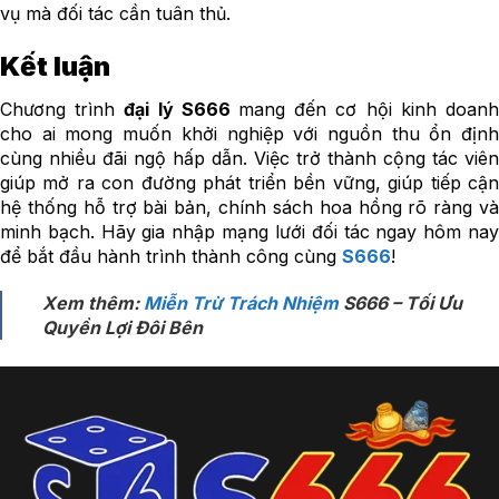
vụ mà đối tác cần tuân thủ.
Kết luận
Chương trình
đại lý S666
mang đến cơ hội kinh doan
cho ai mong muốn khởi nghiệp với nguồn thu ổn định
cùng nhiều đãi ngộ hấp dẫn. Việc trở thành cộng tác viên
giúp mở ra con đường phát triển bền vững, giúp tiếp cận
hệ thống hỗ trợ bài bản, chính sách hoa hồng rõ ràng và
minh bạch. Hãy gia nhập mạng lưới đối tác ngay hôm nay
để bắt đầu hành trình thành công cùng
S666
!
Xem thêm:
Miễn Trừ Trách Nhiệm
S666 – Tối Ưu
Quyền Lợi Đôi Bên