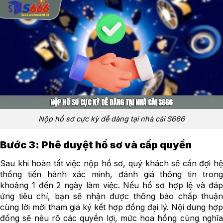
Nộp hồ sơ cực kỳ dễ dàng tại nhà cái S666
Bước 3: Phê duyệt hồ sơ và cấp quyền
Sau khi hoàn tất việc nộp hồ sơ, quý khách sẽ cần đợi hệ
thống tiến hành xác minh, đánh giá thông tin trong
khoảng 1 đến 2 ngày làm việc. Nếu hồ sơ hợp lệ và đáp
ứng tiêu chí, bạn sẽ nhận được thông báo chấp thuận
cùng lời mời tham gia ký kết hợp đồng đại lý. Nội dung hợp
đồng sẽ nêu rõ các quyền lợi, mức hoa hồng cùng nghĩa