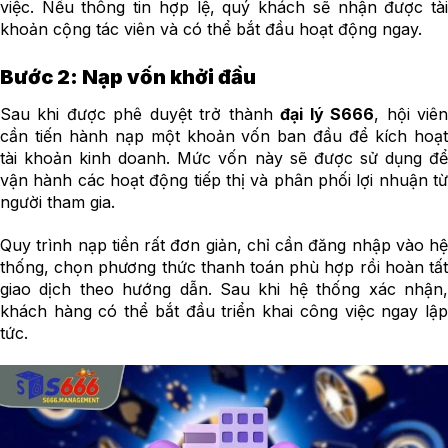
việc. Nếu thông tin hợp lệ, quý khách sẽ nhận được tài
khoản cộng tác viên và có thể bắt đầu hoạt động ngay.
Bước 2: Nạp vốn khởi đầu
Sau khi được phê duyệt trở thành
đại lý S666
, hội viê
cần tiến hành nạp một khoản vốn ban đầu để kích hoạt
tài khoản kinh doanh. Mức vốn này sẽ được sử dụng để
vận hành các hoạt động tiếp thị và phân phối lợi nhuận từ
người tham gia.
Quy trình nạp tiền rất đơn giản, chỉ cần đăng nhập vào hệ
thống, chọn phương thức thanh toán phù hợp rồi hoàn tất
giao dịch theo hướng dẫn. Sau khi hệ thống xác nhận,
khách hàng có thể bắt đầu triển khai công việc ngay lập
tức.