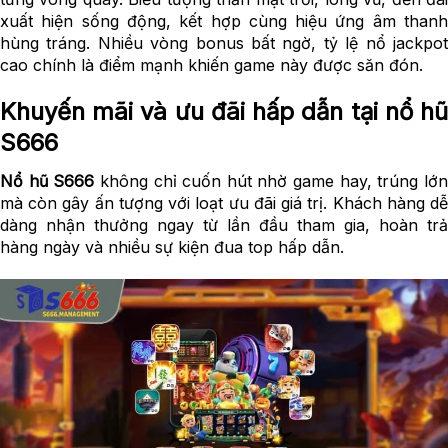
xuất hiện sống động, kết hợp cùng hiệu ứng âm thanh
hùng tráng. Nhiều vòng bonus bất ngờ, tỷ lệ nổ jackpot
cao chính là điểm mạnh khiến game này được săn đón.
Khuyến mãi và ưu đãi hấp dẫn tại nổ hũ
S666
Nổ hũ S666
không chỉ cuốn hút nhờ game hay, trúng lớ
mà còn gây ấn tượng với loạt ưu đãi giá trị. Khách hàng dễ
dàng nhận thưởng ngay từ lần đầu tham gia, hoàn trả
hàng ngày và nhiều sự kiện đua top hấp dẫn.