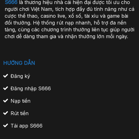
S666
là thương hiệu nhà cái hiện đại được tối ưu cho
người chơi Việt Nam, tích hợp đầy đủ tính năng như cá
cược thể thao, casino live, xổ số, tài xỉu và game bài
đổi thưởng. Hệ thống rút nạp nhanh, hỗ trợ đa nền
tảng, cùng các chương trình thưởng liên tục giúp người
chơi dễ dàng tham gia và nhận thưởng lớn mỗi ngày.
HƯỚNG DẪN
Đăng ký
Đăng nhập S666
Nạp tiền
Rút tiền
Tải app S666