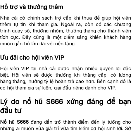
Hỗ trợ và thưởng thêm
Nhà cái có chính sách trợ cấp khi thua để giúp hội viên
thêm tự tin khi tham gia. Ngoài ra, còn có các chương
trình quay số, thưởng nhóm, thưởng tháng cho thành viên
tích cực. Đây cũng là một điểm sáng khiến khách hàng
muốn gắn bó lâu dài với nền tảng.
Ưu đãi cho hội viên VIP
Hội viên VIP tại nhà cái được nhận nhiều quyền lợi đặc
biệt. Hội viên sẽ được thưởng khi thăng cấp, có lương
hàng tháng, hưởng tỷ lệ hoàn trả cao hơn. Bên cạnh đó là
cơ hội tham gia sự kiện, giải đấu riêng dành cho VIP.
Lý do nổ hũ S666 xứng đáng để bạn
đầu tư
Nổ hũ S666
đang dần trở thành điểm đến lý tưởng ch
những ai muốn vừa giải trí vừa tìm kiếm cơ hội sinh lời. Sở