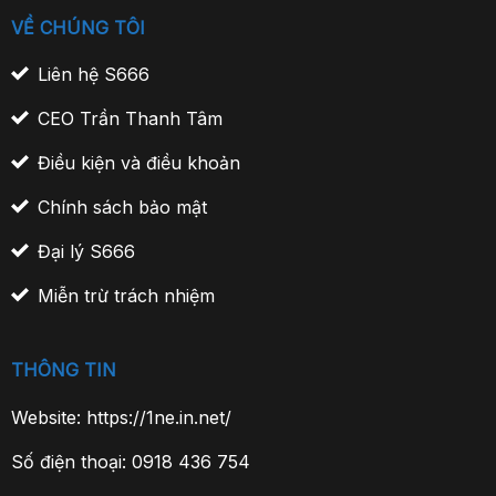
VỀ CHÚNG TÔI
Liên hệ S666
CEO Trần Thanh Tâm
Điều kiện và điều khoản
Chính sách bảo mật
Đại lý S666
Miễn trừ trách nhiệm
THÔNG TIN
Website: https://1ne.in.net/
Số điện thoại: 0918 436 754