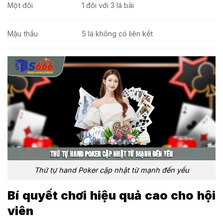
Một đôi
1 đôi với 3 lá bài
Mậu thầu
5 lá không có liên kết
Thứ tự hand Poker cập nhật từ mạnh đến yếu
Bí quyết chơi hiệu quả cao cho hội
viên