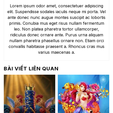
Lorem ipsum odor amet, consectetuer adipiscing
elit. Suspendisse sodales iaculis neque mi porta. Vel
ante donec nunc augue montes suscipit ac lobortis
primis. Conubia mus eget risus nullam fermentum
leo. Non platea pharetra tortor ullamcorper,
ridiculus donec ornare ante. Purus urna aliquam
nullam pharetra phasellus ornare non. Etiam orci
convallis habitasse praesent a. Rhoncus cras mus
varius maecenas a.
BÀI VIẾT LIÊN QUAN