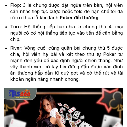
Flop: 3 lá chung được đặt ngửa trên bàn, hội viên
cân nhắc tiếp tục cược hoặc fold để hạn chế tối đa
rủi ro thua lỗ khi đánh
Poker đổi thưởng
.
Turn: Hệ thống tiếp tục chia lá chung thứ 4, mọi
người có cơ hội thắng tiếp tục vào tiền để cân bằng
chip.
River: Vòng cuối cùng quân bài chung thứ 5 được
chia, hội viên hạ bài và xét theo thứ tự Poker từ
mạnh đến yếu để xác định người chiến thắng. Như
vậy thành viên có tay bài đứng đầu được xác định
ăn thưởng hấp dẫn từ quỹ pot và có thể rút về tài
khoản ngân hàng nhanh chóng.