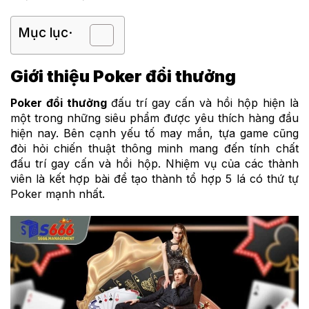
Mục lục·
Giới thiệu Poker đổi thưởng
Poker đổi thưởng
đấu trí gay cấn và hồi hộp hiện là
một trong những siêu phẩm được yêu thích hàng đầu
hiện nay. Bên cạnh yếu tố may mắn, tựa game cũng
đòi hỏi chiến thuật thông minh mang đến tính chất
đấu trí gay cấn và hồi hộp. Nhiệm vụ của các thành
viên là kết hợp bài để tạo thành tổ hợp 5 lá có thứ tự
Poker mạnh nhất.