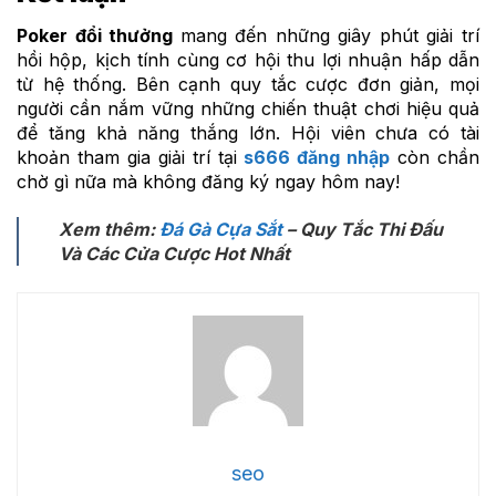
Poker đổi thưởng
mang đến những giây phút giải trí
hồi hộp, kịch tính cùng cơ hội thu lợi nhuận hấp dẫn
từ hệ thống. Bên cạnh quy tắc cược đơn giản, mọi
người cần nắm vững những chiến thuật chơi hiệu quả
để tăng khả năng thắng lớn. Hội viên chưa có tài
khoản tham gia giải trí tại
s666 đăng nhập
còn chần
chờ gì nữa mà không đăng ký ngay hôm nay!
Xem thêm:
Đá Gà Cựa Sắt
– Quy Tắc Thi Đấu
Và Các Cửa Cược Hot Nhất
seo