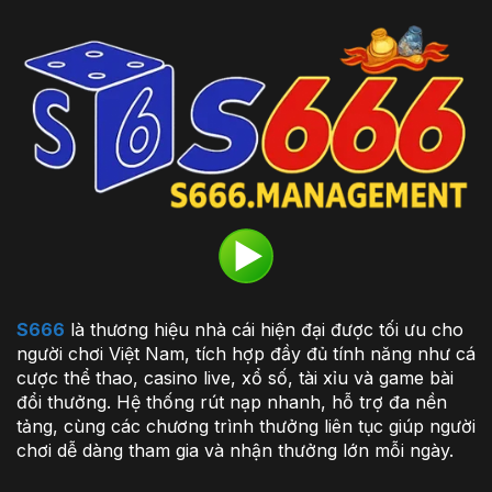
S666
là thương hiệu nhà cái hiện đại được tối ưu cho
người chơi Việt Nam, tích hợp đầy đủ tính năng như cá
cược thể thao, casino live, xổ số, tài xỉu và game bài
đổi thưởng. Hệ thống rút nạp nhanh, hỗ trợ đa nền
tảng, cùng các chương trình thưởng liên tục giúp người
chơi dễ dàng tham gia và nhận thưởng lớn mỗi ngày.